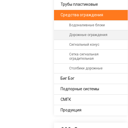
Трубы пластиковые
Средства ограждения
Водоналивные блоки
Дорожные ограждения
Сигнальный конус
Сетка сигнальная
оградительная
Столбики дорожные
Биг Бэг
Подпорные системы
СМГК
Продукция