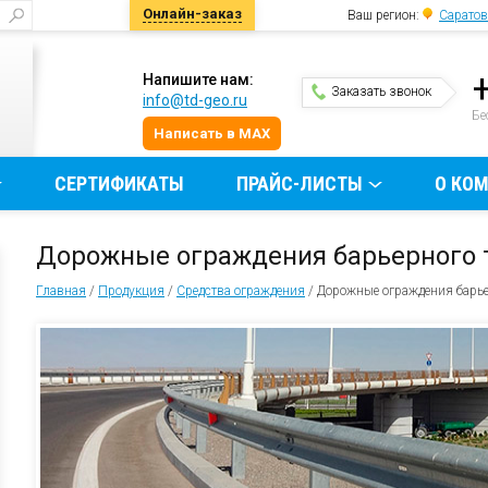
Онлайн-заказ
Ваш регион:
Саратов
Напишите нам:
Заказать звонок
info@td-geo.ru
и
Бе
Написать в MAX
СЕРТИФИКАТЫ
ПРАЙС-ЛИСТЫ
О КО
Дорожные ограждения барьерного 
Главная
/
Продукция
/
Средства ограждения
/
Дорожные ограждения барье