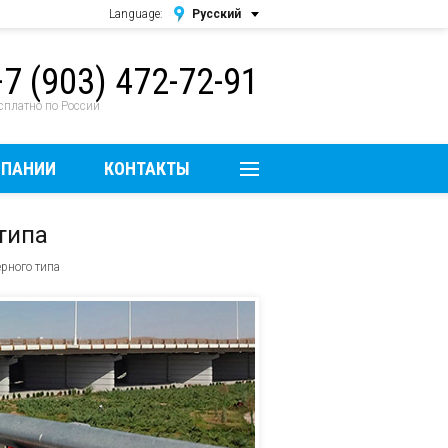
Language:
Русский
Русский
+7 (903) 472-72-91
English
сплатно по России
МПАНИИ
КОНТАКТЫ
типа
рного типа