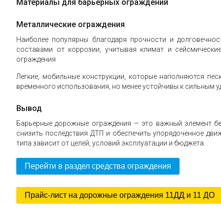
Материалы для барьерных ограждений
Металлические ограждения
Наиболее популярны благодаря прочности и долговечно
составами от коррозии, учитывая климат и сейсмически
ограждения
Легкие, мобильные конструкции, которые наполняются пес
временного использования, но менее устойчивы к сильным у
Вывод
Барьерные дорожные ограждения — это важный элемент б
снизить последствия ДТП и обеспечить упорядоченное дви
типа зависит от целей, условий эксплуатации и бюджета.
Перейти в раздел средства ограждения
Прайс-лист на дорожные ограждения 11ДД и 11 ДО