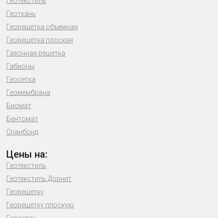
Геотекстиль
Геоткань
Георешетка объемная
Георешетка плоская
Газонная решетка
Габионы
Геосетка
Геомембрана
Биомат
Бентомат
Спанбонд
Цены на:
Геотекстиль
Геотекстиль Дорнит
Георешетку
Георешетку плоскую