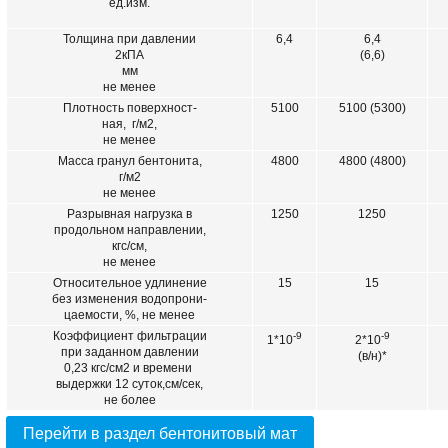
ед.изм.
Толщина при давлении
6,4
6,4
2кПА
(6,6)
мм
не менее
Плотность поверхност-
5100
5100 (5300)
ная, г/м2,
не менее
Масса гранул бентонита,
4800
4800 (4800)
г/м2
не менее
Разрывная нагрузка в
1250
1250
продольном направлении,
кгс/см,
не менее
Относительное удлинение
15
15
без изменения водопрони-
цаемости, %, не менее
Коэффициент фильтрации
-9
-9
1*10
2*10
при заданном давлении
(в/н)*
0,23 кгс/см2 и времени
выдержки 12 суток,см/сек,
не более
Перейти в раздел бентонитовый мат