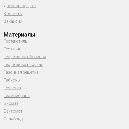
Договор-оферта
Контакты
Вакансии
Материалы:
Геотекстиль
Геоткань
Георешетка объемная
Георешетка плоская
Газонная решетка
Габионы
Геосетка
Геомембрана
Биомат
Бентомат
Спанбонд