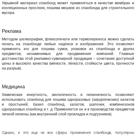
Укрывной материал спанбонд может применяться в качестве мембран и
изоляционных прослоек, пошива мешков из спанбонда для строительного
мусора.
Реклама
Методом шелкографии, флексопечати или термопереноса можно сделать
печать на спанбонде любые надписи и изображения. Это позволяет
применять его для пошива сумок, упаковок из спанбонда и других
предметов, незаменимых для продвижения компаний. Главные
достоинства этой рекламно-сувенирной продукции – сочетание доступной
цены и высокого качества (мягкости, лёгкости, стойкости цвета, прочности
на разрыв).
Медицина
Химическая инертность, экологичность и гигиеничность позволяют
использовать спанбонд для пошива одноразовых (хирургических) халатов
и простыней, бахил спанбонд, халатов, шапочек, комбинезонов
одноразовых спанбонд и т. д. Применяется он и в производстве предметов
личной гигиены (как внутренний слой прокладок и подгузников).
Однако, и это еще не все сферы применения спанбонда, популярны