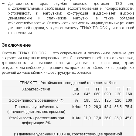
Долговечность: срок службы системы достигает 120 лет,
с дополнительными свойствами водоотталкивания и пожаростойкости.
Устойчивость к нагрузкам: конструкция выдерживает высокие
динамические и статические нагрузки, а также обладает
сейсмоустойчивостью. Эстетичность: возможны индивидуальные решения
для внешней отделки, что делает систему TENAX T-BLOCK универсальной
в применении.
Заключение
Система TENAX T-BLOCK — это современное и экономичное решение для
сооружения надежных подпорных стен. Она сочетает в себе легкость монтажа,
долговечность и высокие эксплуатационные характеристики, делая
ее идеальным выбором для различных проектов, от небольших ландшафтных
решений до масштабных инфраструктурных объектов.
TENAX TT – Устойчивость соединений георешетка-блок
Характеристики
Ед.
TT
TT
TT
TT
TT
изм.
045
060
090
120
160
Эффективность соединения (*)
%
195
155
125
120
100
Проектная устойчивость
КН/м
21,2
28,3
42,4
56,5
75,4
(в течение длительного времени)
Устойчивость к растяжению при
КН/м
11,0
17,0
26,0
36,0
45,0
деформации 2%
(*) давление удержания 100 кПа, соответствующее проектной