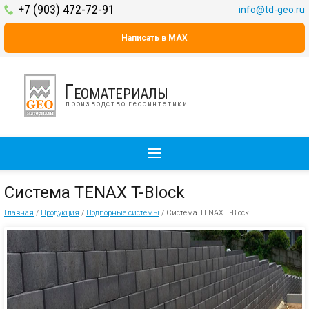
+7 (903) 472-72-91
info@td-geo.ru
Написать в MAX
Геоматериалы
производство геосинтетики
Система TENAX T-Block
Главная
/
Продукция
/
Подпорные системы
/
Система TENAX T-Block