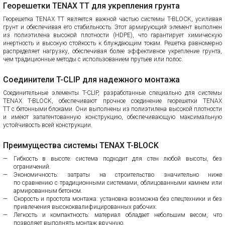
Георешетки TENAX TT для укрепления грунта
Георешетка TENAX TT является важной частью системы T-BLOCK, усиливая
грунт и обеспечивая его стабильность. Этот армирующий элемент выполнен
из полиэтилена высокой плотности (HDPE), что гарантирует химическую
инертность и высокую стойкость к блуждающим токам. Решетка равномерно
распределяет нагрузку, обеспечивая более эффективное укрепление грунта,
чем традиционные методы с использованием прутьев или полос.
Соединители T-CLIP для надежного монтажа
Соединительные элементы T-CLIP, разработанные специально для системы
TENAX T-BLOCK, обеспечивают прочное соединение георешетки TENAX
TT с бетонными блоками. Они выполнены из полиэтилена высокой плотности
и имеют запатентованную конструкцию, обеспечивающую максимальную
устойчивость всей конструкции.
Преимущества системы TENAX T-BLOCK
Гибкость в высоте: система подходит для стен любой высоты, без
ограничений.
Экономичность: затраты на строительство значительно ниже
по сравнению с традиционными системами, облицованными камнем или
армированным бетоном.
Скорость и простота монтажа: установка возможна без спецтехники и без
привлечения высококвалифицированных рабочих.
Легкость и компактность: материал обладает небольшим весом, что
позволяет выполнять монтаж вручную.