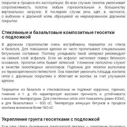
покрытие в процессе его эксплуатации. Во всех случаях геосетка увеличивает
сопротивляемость полотна любым горизонтальным и большинству
вертикальных нагрузок. В последнем случае речь идет, в частности,
о выбоинах и дорожной колее, образуемой на неармированном дорожном
покрытии.
Стеклянные и базальтовые композитные геосетки
с подложкой
В дорожном строительстве очень востребованы георешетки из стекла
и базальта. Для повышения адгезии их часто пропитывают специальными
битумными составами. Поэтому укладывать такой материал рекомендуют
на свежий слой асфальта. Если же асфальт настилают поверх бетонного
основания, пропитка сеток бывает латексной. Уложенное геополотно служит
в качестве газоотводных капилляров. Подложка для геосетки выполнена
из термоскрепленного геотекстиля. Она помогает увеличить площадь контакта
сетки с дорожным покрытием и облегчает ее монтаж за счет улучшения
адгезии.
Георешетки из базальта и стекловолокна не подлежат коррозии, горению,
гниению и т. д. Их характеризует высокая прочность и устойчивость
к высоким температурам. Для стеклянных сеток этот показатель равен 400оС,
а для базальтовых — 600 оС. Температура вяжущих битумов в процессе
монтажа возможна более 180 оС.
Укрепление грунта геосетками с подложкой
Еще одна сфера применения композитной геосетки — укрепление грунтовых