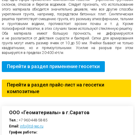
склонов, откосов и берегов водоемов. Следует признать, что использование
этого материала обходится значительно дешевле, чем все другие способы
укрепления грунта, например, посредством бетонных плит. Синтетическая
решетка препятствует смещению грунта, его размыву атмосферными, талыми
и грунтовыми водами, противостоит эрозии почвы и т. д. Кроме
полиэфирной геосетки, в этих случаях также используют стеклянную решетку.
Оба материала имеют большую прочность, не деформируются
и не разлагаются от действия сырости и бактерий. Сетки для армирования
грунта могут иметь размер ячеек от 10 до 50 мм. Ячейки бывают не только
квадратными, но и прямоугольными. Усилие на разрыв при этом
варьируется в пределах 20-400 кН/м.
Перейти в раздел применение геосетки
Перейти в раздел прайс-лист на геосетки
композитные
ООО «Геоматериалы» в г.Саратов
Тел.:
+7 960-448-58-85
Email:
info@td-geo.ru
График работы: