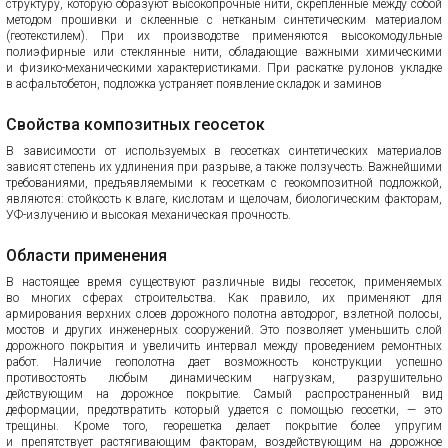
структуру, которую образуют высокопрочные нити, скрепленные между собой
методом прошивки и склеенные с нетканым синтетическим материалом
(геотекстилем). При их производстве применяются высокомодульные
полиэфирные или стеклянные нити, обладающие важными химическими
и физико-механическими характеристиками. При раскатке рулонов укладке
в асфальтобетон, подложка устраняет появление складок и заминов
Свойства композитных геосеток
В зависимости от используемых в геосетках синтетических материалов
зависят степень их удлинения при разрыве, а также ползучесть. Важнейшими
требованиями, предъявляемыми к геосеткам с геокомпозитной подложкой,
являются: стойкость к влаге, кислотам и щелочам, биологическим факторам,
УФ-излучению и высокая механическая прочность.
Области применения
В настоящее время существуют различные виды геосеток, применяемых
во многих сферах строительства. Как правило, их применяют для
армирования верхних слоев дорожного полотна автодорог, взлетной полосы,
мостов и других инженерных сооружений. Это позволяет уменьшить слой
дорожного покрытия и увеличить интервал между проведением ремонтных
работ. Наличие геополотна дает возможность конструкции успешно
противостоять любым динамическим нагрузкам, разрушительно
действующим на дорожное покрытие. Самый распространенный вид
деформации, предотвратить который удается с помощью геосетки, — это
трещины. Кроме того, георешетка делает покрытие более упругим
и препятствует растягивающим факторам, воздействующим на дорожное