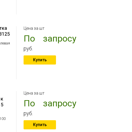
тка
Цена за шт
B125
По запросу
левая
руб.
Купить
Цена за шт
 к
По запросу
15
руб.
100
Купить