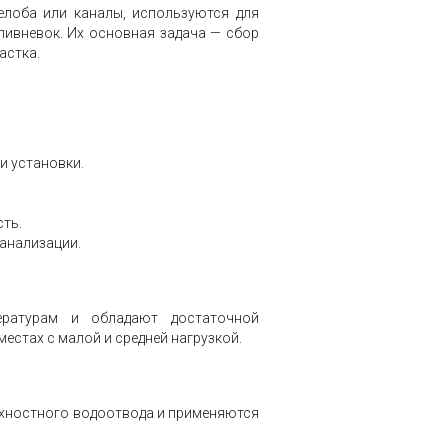
елоба или каналы, используются для
ивневок. Их основная задача — сбор
астка.
и установки.
ть.
канализации.
ературам и обладают достаточной
естах с малой и средней нагрузкой.
хностного водоотвода и применяются