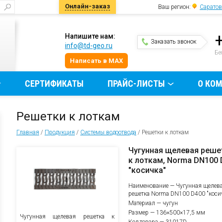
Онлайн-заказ
Ваш регион:
Саратов
Напишите нам:
Заказать звонок
info@td-geo.ru
и
Бе
Написать в MAX
СЕРТИФИКАТЫ
ПРАЙС-ЛИСТЫ
О КО
Решетки к лоткам
Главная
/
Продукция
/
Системы водоотвода
/
Решетки к лоткам
Чугунная щелевая реше
к лоткам, Norma DN100 
"косичка"
Наименование — Чугунная щелев
решетка Norma DN100 D400 "коси
Материал — чугун
Размер — 136×500×17,5 мм
Чугунная щелевая решетка к