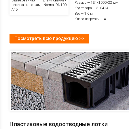
Оцинкованная штампованная
Размер — 134×1000×22 мм
решетка к лоткам, Norma DN100
Код товара — 31041A
А15
Вес — 1,6 кг
Класс нагрузки — A
Посмотреть всю продукцию >>
Пластиковые водоотводные лотки