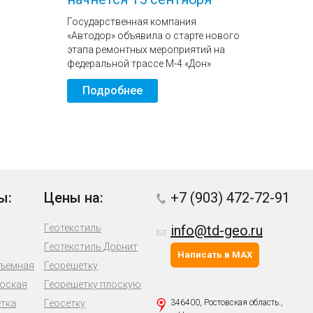
Государственная компания
«Автодор» объявила о старте нового
этапа ремонтных мероприятий на
федеральной трассе М-4 «Дон»
Подробнее
ы:
Цены на:
+7 (903) 472-72-91
Геотекстиль
info@td-geo.ru
Геотекстиль Дорнит
Написать в MAX
бъемная
Георешетку
лоская
Георешетку плоскую
етка
Геосетку
346400, Ростовская область.,