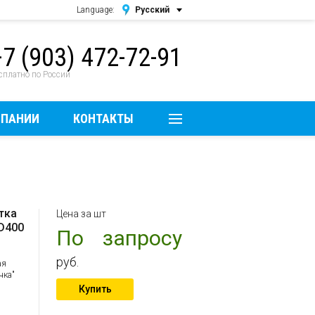
Language:
Русский
Русский
+7 (903) 472-72-91
English
сплатно по России
МПАНИИ
КОНТАКТЫ
тка
Цена за шт
D400
По запросу
руб.
ая
чка"
Купить