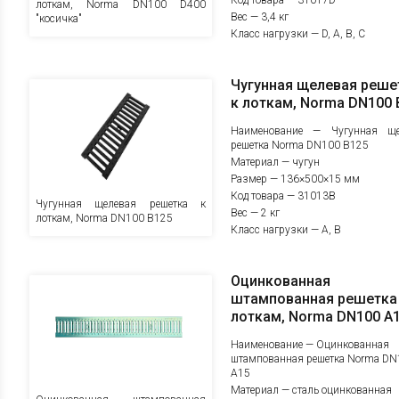
Код товара — 31017D
лоткам, Norma DN100 D400
Вес — 3,4 кг
"косичка"
Класс нагрузки — D, A, B, C
Чугунная щелевая реше
к лоткам, Norma DN100 
Наименование — Чугунная ще
решетка Norma DN100 B125
Материал — чугун
Размер — 136×500×15 мм
Код товара — 31013B
Чугунная щелевая решетка к
Вес — 2 кг
лоткам, Norma DN100 B125
Класс нагрузки — A, B
Оцинкованная
штампованная решетка
лоткам, Norma DN100 А
Наименование — Оцинкованная
штампованная решетка Norma DN
А15
Материал — сталь оцинкованная