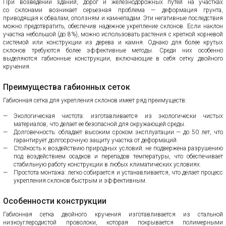
При возведении зданий, дорог и железнодорожных путей на участках
со склонами возникает серьезная проблема — деформация грунта,
приводящая к обвалам, оползням и камнепадам. Эти негативные последствия
можно предотвратить, обеспечив надежное укрепление склонов. Если наклон
участка небольшой (до 8%), можно использовать растения с крепкой корневой
системой или конструкции из дерева и камня. Однако для более крутых
склонов требуются более эффективные методы. Среди них особенно
выделяются габионные конструкции, включающие в себя сетку двойного
кручения.
Преимущества габионных сеток
Габионная сетка для укрепления склонов имеет ряд преимуществ:
Экологическая чистота: изготавливается из экологически чистых
материалов, что делает ее безопасной для окружающей среды.
Долговечность: обладает высоким сроком эксплуатации — до 50 лет, что
гарантирует долгосрочную защиту участка от деформаций.
Стойкость к воздействию природных условий: не подвержена разрушению
под воздействием осадков и перепадов температуры, что обеспечивает
стабильную работу конструкции в любых климатических условиях.
Простота монтажа: легко собирается и устанавливается, что делает процесс
укрепления склонов быстрым и эффективным.
Особенности конструкции
Габионная сетка двойного кручения изготавливается из стальной
низкоуглеродистой проволоки, которая покрывается полимерными