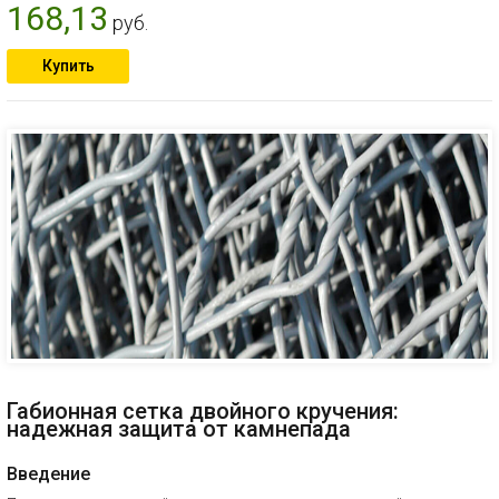
168,13
руб.
Купить
Габионная сетка двойного кручения:
надежная защита от камнепада
Введение