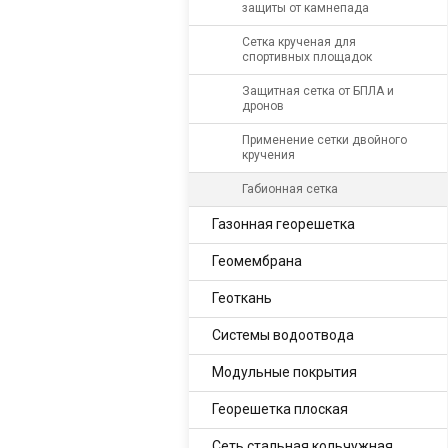
защиты от камнепада
Сетка крученая для
спортивных площадок
Защитная сетка от БПЛА и
дронов
Применение сетки двойного
кручения
Габионная сетка
Газонная георешетка
Геомембрана
Геоткань
Системы водоотвода
Модульные покрытия
Георешетка плоская
Сеть стальная кольчужная