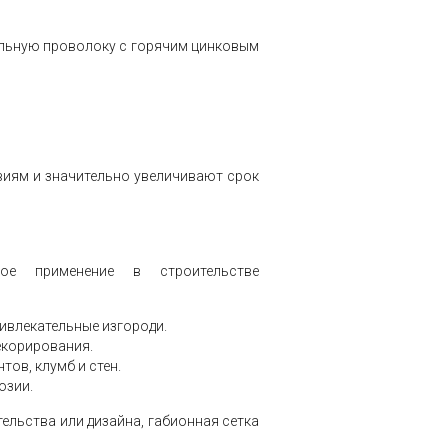
альную проволоку с горячим цинковым
виям и значительно увеличивают срок
ое применение в строительстве
ивлекательные изгороди.
декорирования.
ов, клумб и стен.
озии.
ельства или дизайна, габионная сетка