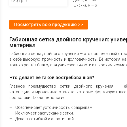
Длина, м — 50
С80, Цинк
Ширина, м — 3
Посмотреть всю продукцию >>
Габионная сетка двойного кручения: унив
материал
Габионная сетка двойного кручения — это современный стро
в себе высокую прочность и долговечность. Её история на
только растёт благодаря универсальности и широким возмо
Что делает её такой востребованной?
Главное преимущество сетки двойного кручения — её
на специализированных станках, которые формируют шес
проволоки. Такая технология:
Обеспечивает устойчивость к разрывам.
Исключает распускание сетки.
Делает её гибкой и эластичной.