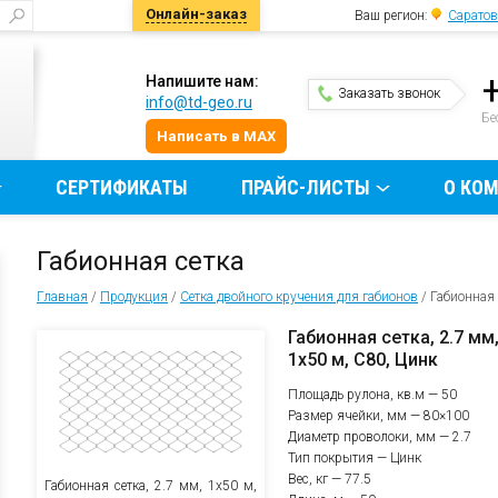
Онлайн-заказ
Ваш регион:
Саратов
Напишите нам:
Заказать звонок
info@td-geo.ru
и
Бе
Написать в MAX
СЕРТИФИКАТЫ
ПРАЙС-ЛИСТЫ
О КО
Габионная сетка
Главная
/
Продукция
/
Сетка двойного кручения для габионов
/
Габионная 
Габионная сетка, 2.7 мм
1х50 м, C80, Цинк
Площадь рулона, кв.м — 50
Размер ячейки, мм — 80×100
Диаметр проволоки, мм — 2.7
Тип покрытия — Цинк
Вес, кг — 77.5
Габионная сетка, 2.7 мм, 1х50 м,