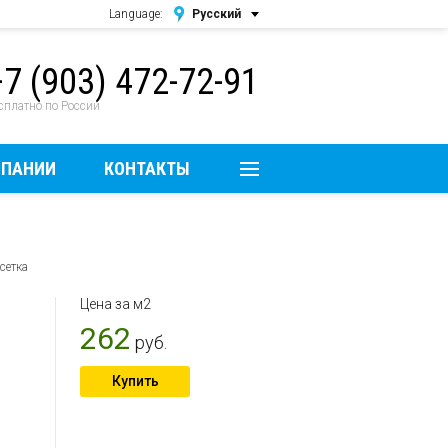
Language:
Русский
Русский
+7 (903) 472-72-91
English
сплатно по России
МПАНИИ
КОНТАКТЫ
сетка
,
Цена за м2
262
руб.
Купить