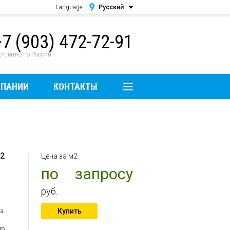
Language:
Русский
Русский
+7 (903) 472-72-91
English
сплатно по России
МПАНИИ
КОНТАКТЫ
 2
Цена за м2
по запросу
руб.
Купить
на
то,