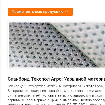
Посмотреть всю продукцию >>
Спанбонд Текспол Агро: Укрывной матери
Спанбонд — это группа нетканых материалов, изготовлен
В процессе создания спанбонда волокна получают 
синтетических нитей, которые затем укладываются в холс
первичные полимерные сырья с высокими волокнообраз
массовым распределением, такие как ПА, ПП, ПЭТФ и изотакт