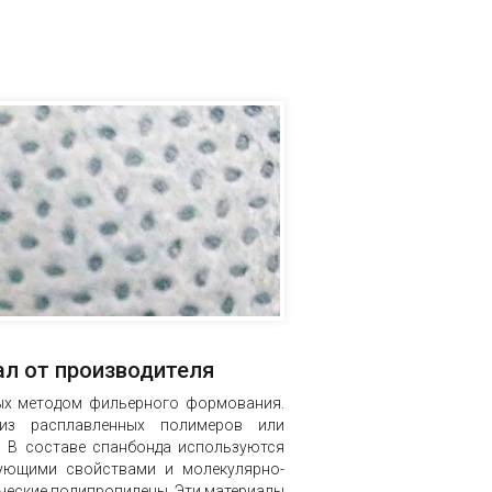
ал от производителя
ных методом фильерного формования.
из расплавленных полимеров или
т. В составе спанбонда используются
ующими свойствами и молекулярно-
ические полипропилены. Эти материалы