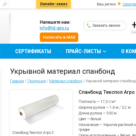
Онлайн-заказ
Ваш регион:
Саратов
Напишите нам:
Заказать звонок
info@td-geo.ru
и
Бе
Написать в MAX
СЕРТИФИКАТЫ
ПРАЙС-ЛИСТЫ
О КО
Укрывной материал спанбонд
Главная
/
Продукция
/
Материал спанбонд
/
Укрывной материал спанбонд
Спанбонд Текспол Агро
Плотность — 17,0 г/м²
Ширина рулона — 1,6 м / 3,2 м
Длина рулона — 500 м
Цвет — белый
Назначение — Укрытие растений 
грядке
Спанбонд Текспол Агро 2
Сезон использования — Весна, ле